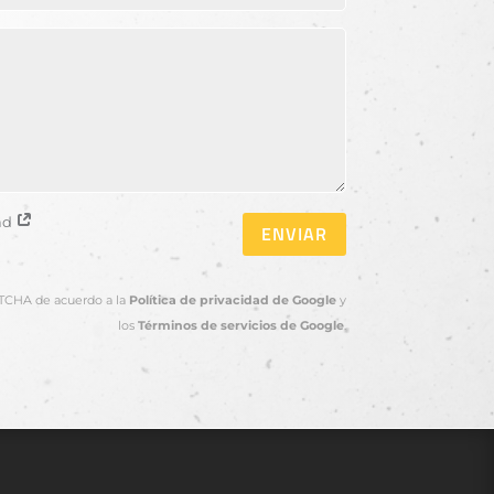
dad
ENVIAR
PTCHA de acuerdo a la
Política de privacidad de Google
y
los
Términos de servicios de Google
.