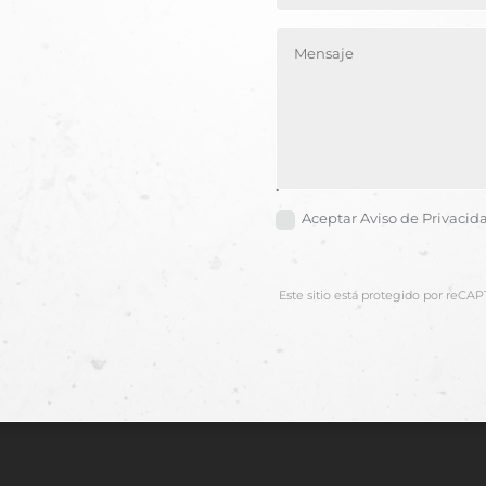
.
Aceptar Aviso de Privaci
Este sitio está protegido por reCA