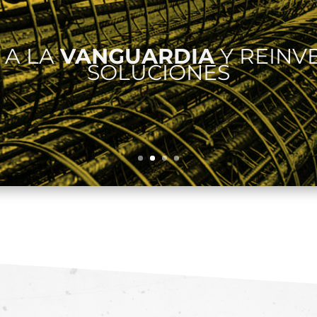
 A LA
VANGUARDIA
Y REINV
SOLUCIONES
CONFI
SEGURIDAD