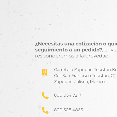
¿Necesitas una cotización o qui
seguimiento a un pedido?
, env
responderemos a la brevedad.
Carretera Zapopan-Tesistán Km

Col. San Francisco Tesistán, CP
Zapopan, Jalisco, México.

800 054 7217

800 508 4866