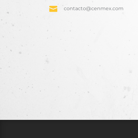

contacto@cenmex.com