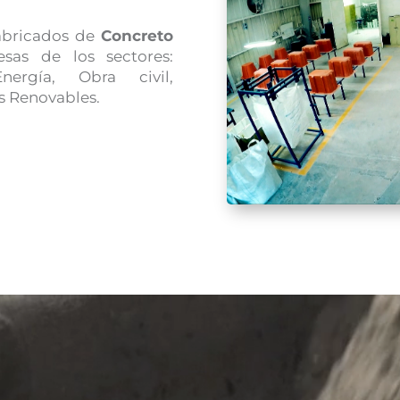
abricados de
Concreto
as de los sectores:
Energía, Obra civil,
s Renovables.