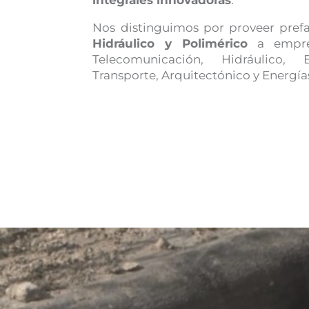
Nos distinguimos por proveer pref
Hidráulico y Polimérico
a empres
Telecomunicación, Hidráulico, 
Transporte, Arquitectónico y Energía
Reproductor
de
vídeo