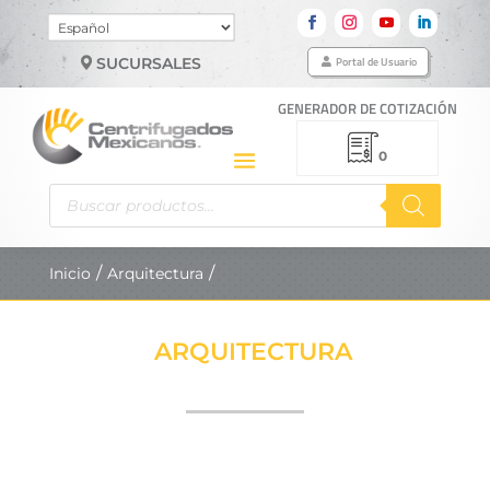
Elegir
un
Portal de Usuario
SUCURSALES
idioma
GENERADOR DE COTIZACIÓN
0
Búsqueda
de
productos
Inicio
Arquitectura
ARQUITECTURA