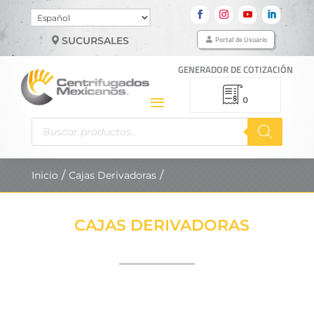
Elegir
un
Portal de Usuario
SUCURSALES
idioma
GENERADOR DE COTIZACIÓN
0
Búsqueda
de
productos
Inicio
Cajas Derivadoras
CAJAS DERIVADORAS