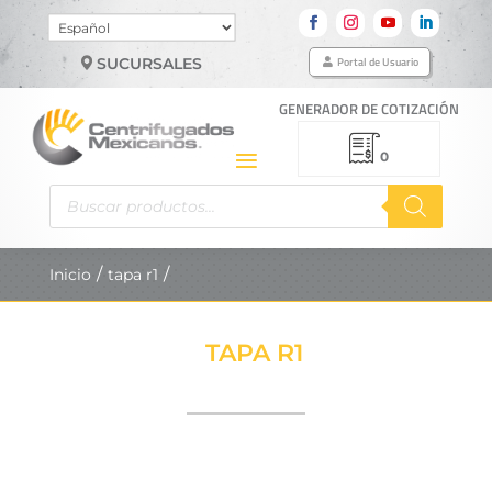
Elegir
un
Portal de Usuario
SUCURSALES
idioma
GENERADOR DE COTIZACIÓN
0
Búsqueda
de
productos
Inicio
tapa r1
TAPA R1