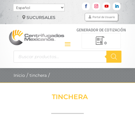
Elegir
un
Portal de Usuario
SUCURSALES
idioma
GENERADOR DE COTIZACIÓN
0
Búsqueda
de
productos
Inicio
tinchera
TINCHERA