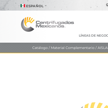
ESPAÑOL
LÍNEAS DE NEGOC
Catálogo
/
Material Complementario
/ AISL