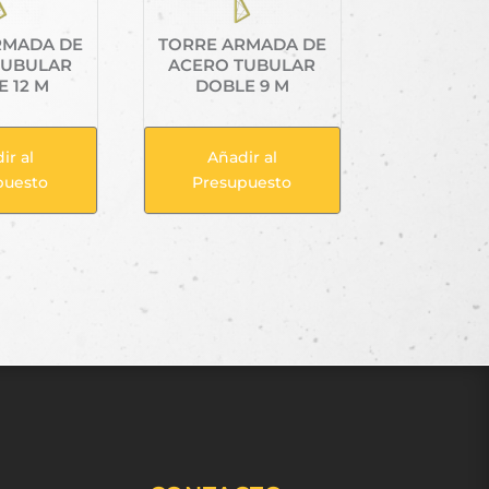
RMADA DE
TORRE ARMADA DE
TUBULAR
ACERO TUBULAR
 12 M
DOBLE 9 M
ir al
Añadir al
puesto
Presupuesto