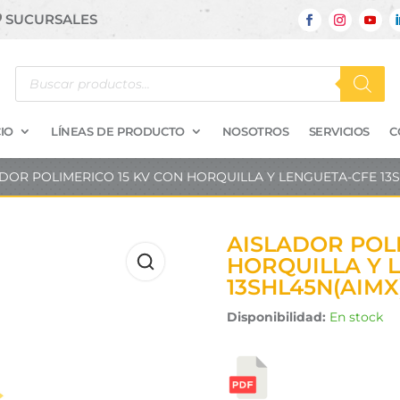
SUCURSALES
Búsqueda
de
productos
IO
LÍNEAS DE PRODUCTO
NOSOTROS
SERVICIOS
C
ADOR POLIMERICO 15 KV CON HORQUILLA Y LENGUETA-CFE 13
AISLADOR POLI
HORQUILLA Y 
13SHL45N(AIMX
Disponibilidad:
En stock