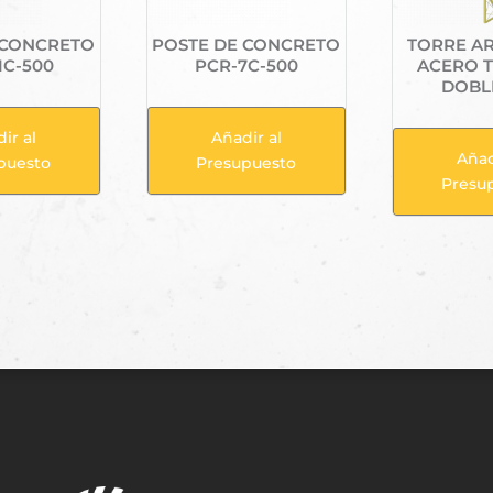
 CONCRETO
POSTE DE CONCRETO
TORRE A
1C-500
PCR-7C-500
ACERO 
DOBLE
ir al
Añadir al
Añad
puesto
Presupuesto
Presu