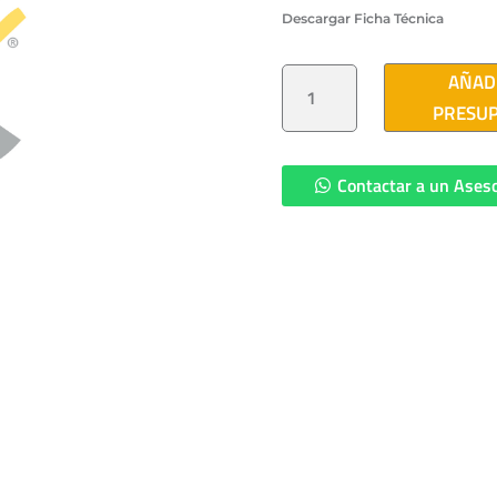
Descargar Ficha Técnica
AISLADOR
AÑAD
POLIMERICO
15
PRESU
KV
CON
HORQUILLA
Y
LENGUETA-
Contactar a un Ases
CFE
13SHL45N(AIMX)
CANTIDAD