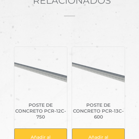
RELACIONADOS
Productos relacionados
POSTE DE
POSTE DE
CONCRETO PCR-12C-
CONCRETO PCR-13C-
750
600
Añadir al
Añadir al