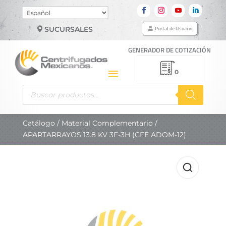
Elegir
un
Portal de Usuario
SUCURSALES
idioma
GENERADOR DE COTIZACIÓN
0
Búsqueda
de
productos
Catálogo
/
Material Complementario
/
APARTARRAYOS 13.8 KV 3F-3H (CFE ADOM-12)