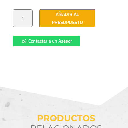
APARTARRAYOS
AÑADIR AL
13.8
KV
PRESUPUESTO
3F-
3H
(CFE
ADOM-
12)
Contactar a un Asesor
CANTIDAD
PRODUCTOS