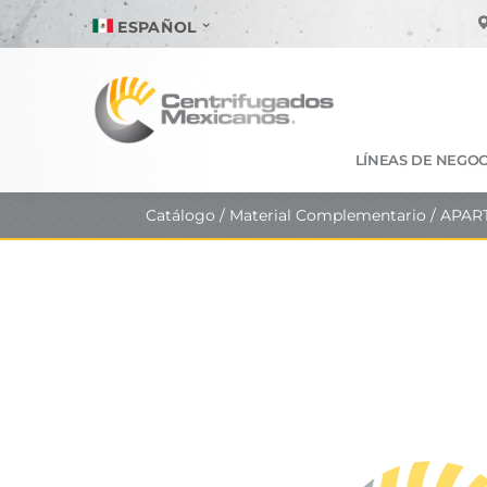
ESPAÑOL
LÍNEAS DE NEGOC
Catálogo
/
Material Complementario
/ APAR