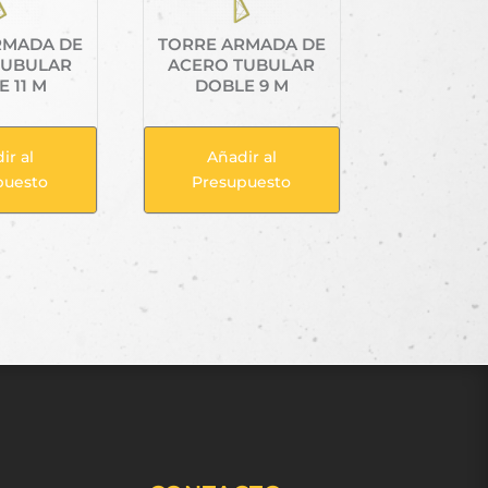
RMADA DE
TORRE ARMADA DE
TUBULAR
ACERO TUBULAR
 11 M
DOBLE 9 M
ir al
Añadir al
puesto
Presupuesto