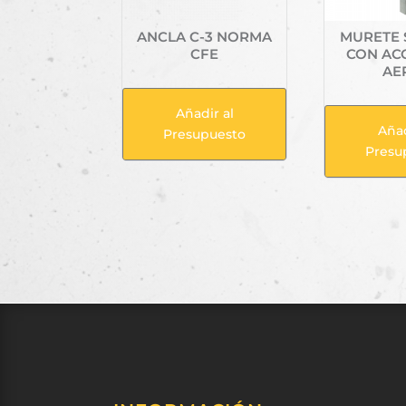
ANCLA C-3 NORMA
MURETE 
CFE
CON AC
AE
Añadir al
Añad
Presupuesto
Presu