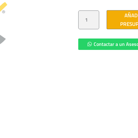
APARTARRAYOS
AÑAD
34.5
KV
PRESU
3F-
4H
(CFE
ADOM-
30)
Contactar a un Ases
CANTIDAD