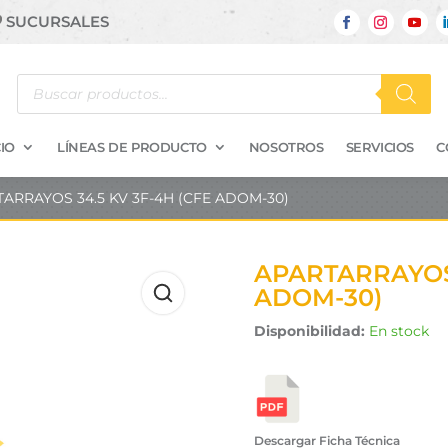
SUCURSALES
Búsqueda
de
productos
IO
LÍNEAS DE PRODUCTO
NOSOTROS
SERVICIOS
C
TARRAYOS 34.5 KV 3F-4H (CFE ADOM-30)
APARTARRAYOS 
ADOM-30)
Disponibilidad:
En stock
Descargar Ficha Técnica