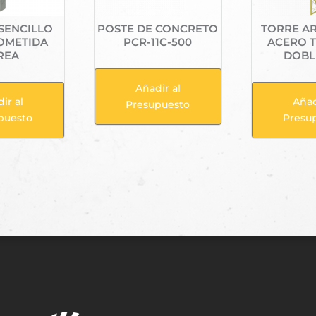
SENCILLO
POSTE DE CONCRETO
TORRE A
OMETIDA
PCR-11C-500
ACERO 
REA
DOBLE
Añadir al
ir al
Añad
Presupuesto
puesto
Presu