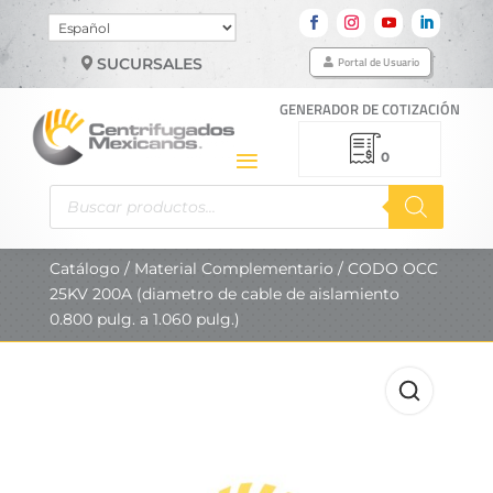
Elegir
un
Portal de Usuario
SUCURSALES
idioma
GENERADOR DE COTIZACIÓN
0
Búsqueda
de
productos
Catálogo
/
Material Complementario
/ CODO OCC
25KV 200A (diametro de cable de aislamiento
0.800 pulg. a 1.060 pulg.)