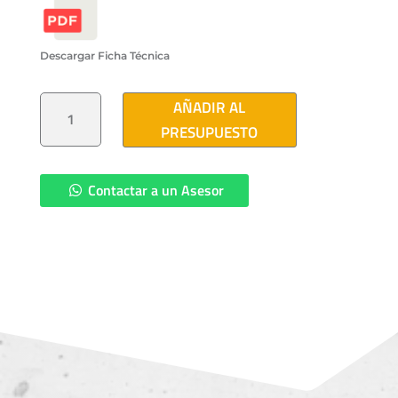
Descargar Ficha Técnica
CODO
AÑADIR AL
OCC
25KV
PRESUPUESTO
200A
(DIAMETRO
DE
CABLE
DE
Contactar a un Asesor
AISLAMIENTO
0.800
PULG.
A
1.060
PULG.)
CANTIDAD