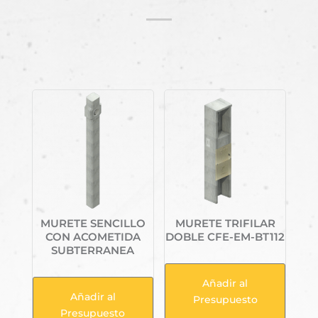
Productos relacionados
MURETE SENCILLO
MURETE TRIFILAR
CON ACOMETIDA
DOBLE CFE-EM-BT112
SUBTERRANEA
Añadir al
Añadir al
Presupuesto
Presupuesto