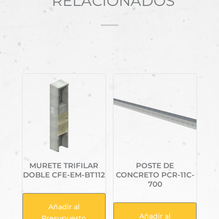
RELACIONADOS
Productos relacionados
MURETE TRIFILAR
POSTE DE
DOBLE CFE-EM-BT112
CONCRETO PCR-11C-
700
Añadir al
Añadir al
Presupuesto