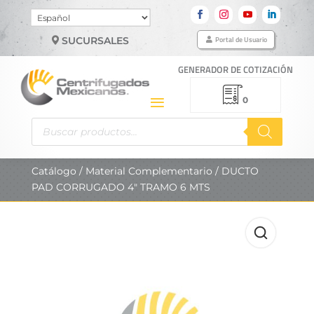
Elegir
un
Portal de Usuario
SUCURSALES
idioma
GENERADOR DE COTIZACIÓN
0
Búsqueda
de
productos
Catálogo
/
Material Complementario
/ DUCTO
PAD CORRUGADO 4″ TRAMO 6 MTS