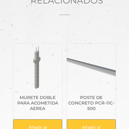
RELACIONADOS
Productos relacionados
MURETE DOBLE
POSTE DE
PARA ACOMETIDA
CONCRETO PCR-11C-
AEREA
500
Añadir al
Añadir al