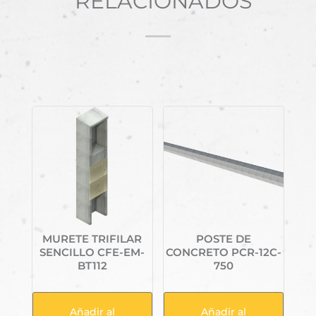
RELACIONADOS
Productos relacionados
MURETE TRIFILAR
POSTE DE
SENCILLO CFE-EM-
CONCRETO PCR-12C-
BT112
750
Añadir al
Añadir al