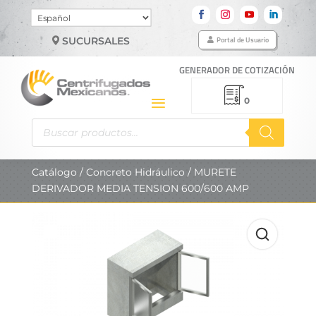
Elegir
un
Portal de Usuario
SUCURSALES
idioma
GENERADOR DE COTIZACIÓN
0
Búsqueda
de
productos
Catálogo
/
Concreto Hidráulico
/ MURETE
DERIVADOR MEDIA TENSION 600/600 AMP