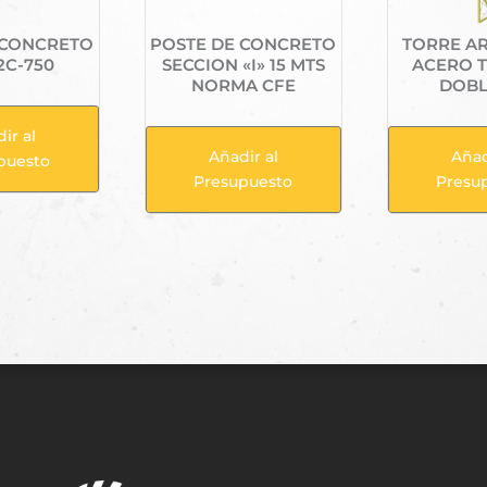
 CONCRETO
POSTE DE CONCRETO
TORRE A
2C-750
SECCION «I» 15 MTS
ACERO 
NORMA CFE
DOBL
ir al
Añadir al
Añad
puesto
Presupuesto
Presu