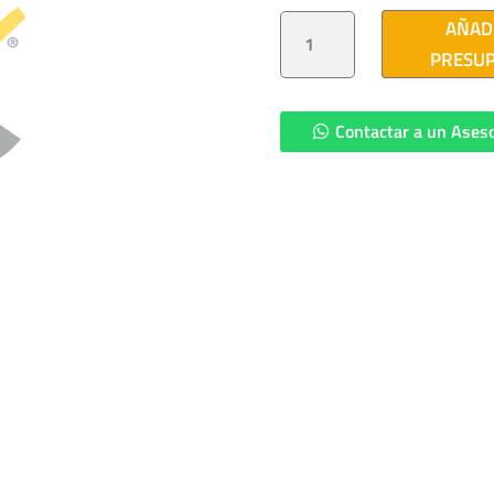
OJO
AÑAD
RE
CANTIDAD
PRESU
Contactar a un Ases