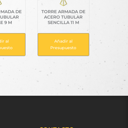
RMADA DE
TORRE ARMADA DE
TUBULAR
ACERO TUBULAR
E 9 M
SENCILLA 11 M
ir al
Añadir al
puesto
Presupuesto