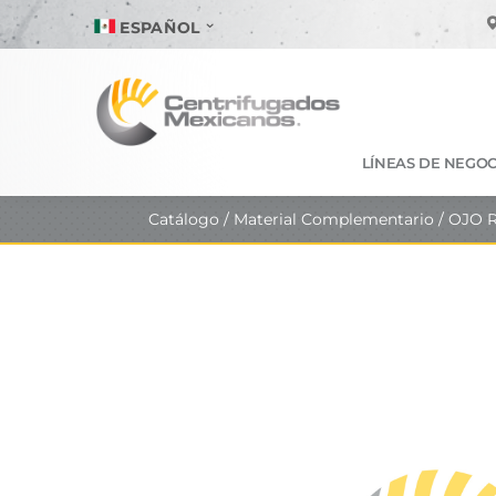
ESPAÑOL
LÍNEAS DE NEGOC
Catálogo
/
Material Complementario
/ OJO 