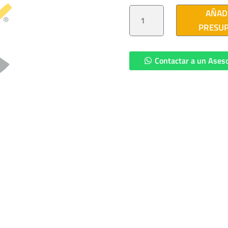
POSTE
AÑAD
CONICO
CIRCULAR
PRESU
7
M
CANTIDAD
Contactar a un Ases