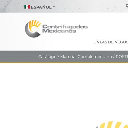
ESPAÑOL
LÍNEAS DE NEGOC
Catálogo
/
Material Complementario
/ POST