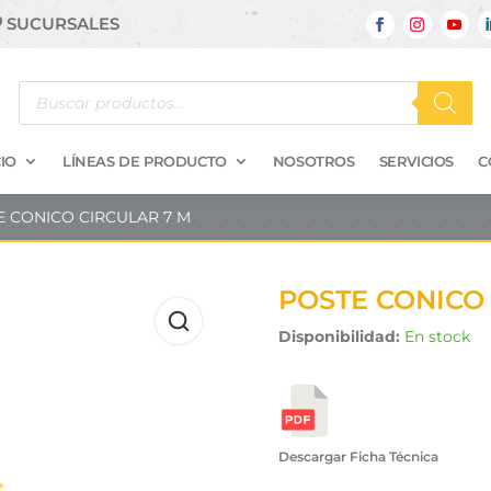
SUCURSALES
Búsqueda
de
productos
IO
LÍNEAS DE PRODUCTO
NOSOTROS
SERVICIOS
C
E CONICO CIRCULAR 7 M
POSTE CONICO
Disponibilidad:
En stock
Descargar Ficha Técnica