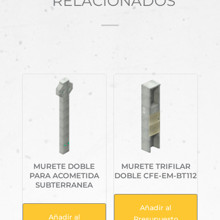
RELACIONADOS
Productos relacionados
MURETE DOBLE
MURETE TRIFILAR
PARA ACOMETIDA
DOBLE CFE-EM-BT112
SUBTERRANEA
Añadir al
Añadir al
Presupuesto