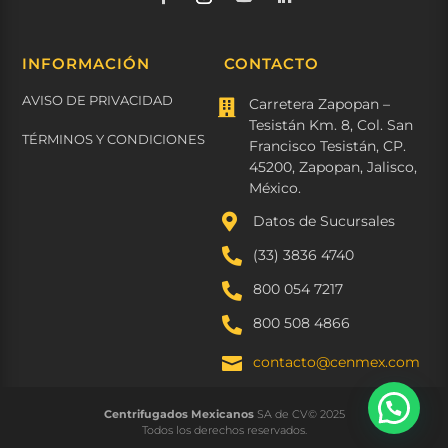
INFORMACIÓN
CONTACTO
AVISO DE PRIVACIDAD
Carretera Zapopan –

Tesistán Km. 8, Col. San
TÉRMINOS Y CONDICIONES
Francisco Tesistán, CP.
45200, Zapopan, Jalisco,
México.

Datos de Sucursales

(33) 3836 4740

800 054 7217

800 508 4866
contacto@cenmex.com

Centrifugados Mexicanos
SA de CV© 2025
Todos los derechos reservados.