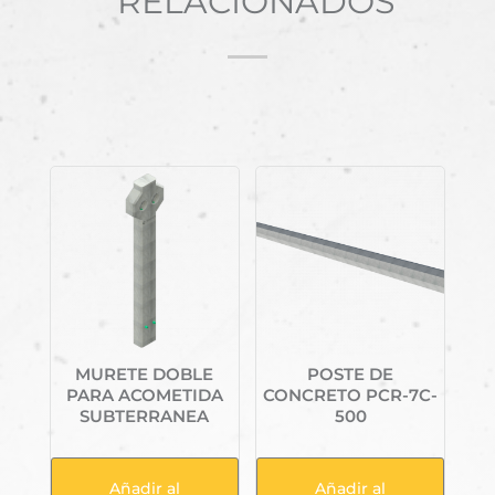
RELACIONADOS
Productos relacionados
MURETE DOBLE
POSTE DE
PARA ACOMETIDA
CONCRETO PCR-7C-
SUBTERRANEA
500
Añadir al
Añadir al