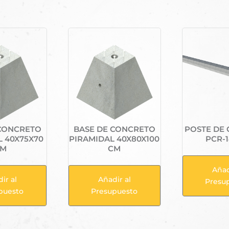
Productos relacionados
 CONCRETO
BASE DE CONCRETO
POSTE DE
L 40X75X70
PIRAMIDAL 40X80X100
PCR-1
CM
CM
Añad
ir al
Añadir al
Presu
puesto
Presupuesto