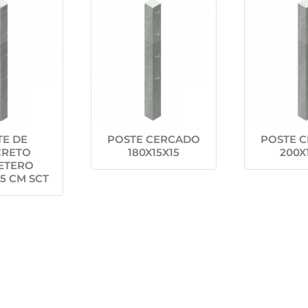
TE DE
POSTE CERCADO
POSTE 
CRETO
180X15X15
200X
ETERO
15 CM SCT