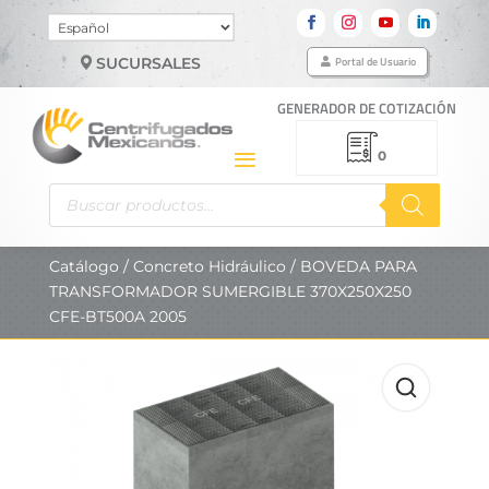
Elegir
un
Portal de Usuario
SUCURSALES
idioma
GENERADOR DE COTIZACIÓN
0
Búsqueda
de
productos
Catálogo
/
Concreto Hidráulico
/ BOVEDA PARA
TRANSFORMADOR SUMERGIBLE 370X250X250
CFE-BT500A 2005