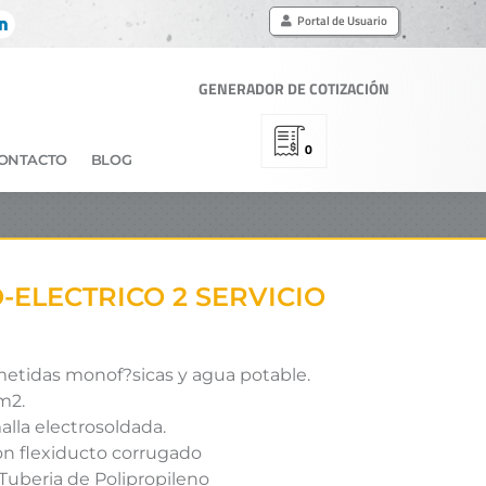
Portal de Usuario
GENERADOR DE COTIZACIÓN
0
ONTACTO
BLOG
-ELECTRICO 2 SERVICIO
etidas monof?sicas y agua potable.
m2.
malla electrosoldada.
con flexiducto corrugado
 Tuberia de Polipropileno