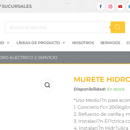
SUCURSALES
Búsqueda
de
productos
IO
LÍNEAS DE PRODUCTO
NOSOTROS
SERVICIOS
C
DRO-ELECTRICO 2 SERVICIO
MURETE HIDRO
Disponibilidad:
En stock
*Uso Medici?n para acom
1. Concreto f’c= 200Kg/c
2. Refuerzo de varilla y 
3. Instalaci?n El?ctrica 
4. Instalaci?n Hidr?ulica