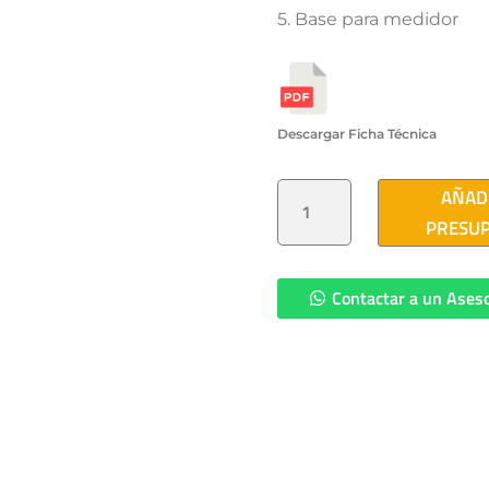
5. Base para medidor
Descargar Ficha Técnica
MURETE
AÑAD
HIDRO-
ELECTRICO
PRESU
2
SERVICIO
CANTIDAD
Contactar a un Ases