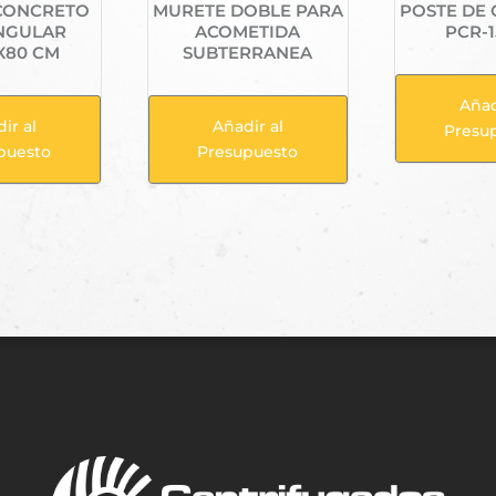
 CONCRETO
MURETE DOBLE PARA
POSTE DE
NGULAR
ACOMETIDA
PCR-1
X80 CM
SUBTERRANEA
Añad
ir al
Añadir al
Presu
puesto
Presupuesto