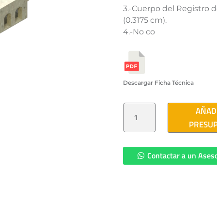
3.-Cuerpo del Registro d
(0.3175 cm).
4.-No co
Descargar Ficha Técnica
REGISTRO
AÑAD
PARA
BOCA
PRESU
DE
TORMENTA
POLIMERICO
53X62X21
CM
Contactar a un Ases
CANTIDAD