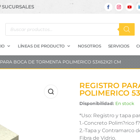
SUCURSALES
Búsqueda
de
productos
IO
LÍNEAS DE PRODUCTO
NOSOTROS
SERVICIOS
C
 PARA BOCA DE TORMENTA POLIMERICO 53X62X21 CM
REGISTRO PAR
POLIMERICO 53
Disponibilidad:
En stock
*Uso: Registro y tapa par
1.-Concreto Polim?rico 
2.-Tapa y Contramarco d
Fibra de Vidrio.