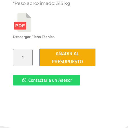
*Peso aproximado: 315 kg
Descargar Ficha Técnica
REGISTRO
AÑADIR AL
PARA
RED
PRESUPUESTO
DE
TIERRAS
FISICAS
EN
SUBESTACIONES
Contactar a un Asesor
60X60X50
CM
CANTIDAD